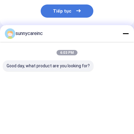
Tiếp tục
sunnycareinc
Sản Phẩm Khuyến Cáo
6:03 PM
Good day, what product are you looking for?
Chiết xuất Dong Quai
Nước ép chiết xuất
Chiết xuất Don
bột Angelica sinensis
củ cải xoăn bột cho
Angelica sinen
Thân và thận sức
thể thao Dinh dưỡng
Tăng khả năng
khỏe Dược liệu thảo
oxy hóa cơ bắp đồ
dịch Thực ph
dược
uống chức năng
chức năng Nư
Giá tốt nhất
Giá tốt nhất
Giá tốt n
uống năng lượ