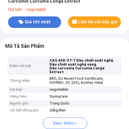
Curcumin Curcuma Longa Extract
Giá bán：negotiable
Giá tốt nhất
Liên hệ với bây giờ
Mô Tả Sản Phẩm
,
CAS 458-37-7 Dầu chiết xuất nghệ
,
Dầu chiết xuất nghệ vàng
Điểm nổi bật
Dầu curcuma Curcuma Longa
Extract
BRC, EU Novel Food Certificate,
Chứng nhận
ISO9001, SC (QS), Kosher, Halal
Giá bán
negotiable
Hàng hiệu
Sunnycare
Nguồn gốc
Trung Quốc
chi tiết đóng gói
25kg/Bàn
Xem thêm