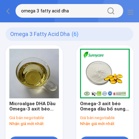
Omega 3 Fatty Acid Dha
(6)
Microalgae DHA Dầu
Omega-3 axit béo
Omega-3 axit béo
Omega dầu bổ sung
DHA 35% 50% CAS
CAS 6217-54-5
Giá bán:
negotiable
Giá bán:
negotiable
6217-54-5
Microalgae DHA bột
Nhận giá mới nhất
Nhận giá mới nhất