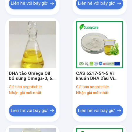
Liên hệ với bây giờ
Liên hệ với bây giờ
DHA tảo Omega Oil
CAS 6217-54-5 Vi
bổ sung Omega-3, 6
khuẩn DHA Dầu Vi
EU New Food
khuẩn DHA bột
Giá bán:
negotiable
Giá bán:
negotiable
Certified
Omega 3
Nhận giá mới nhất
Nhận giá mới nhất
Liên hệ với bây giờ
Liên hệ với bây giờ