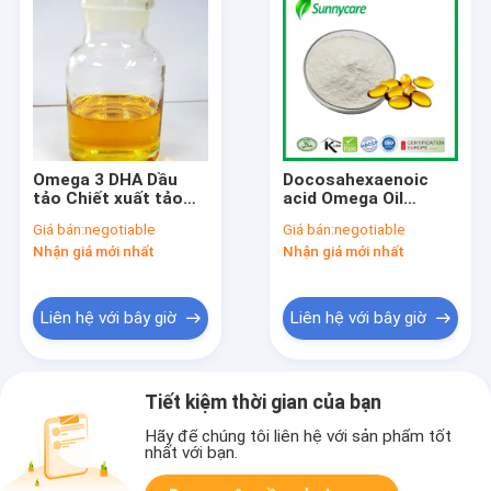
Omega 3 DHA Dầu
Docosahexaenoic
tảo Chiết xuất tảo
acid Omega Oil
Mùa đông DHA 35%
Supplements 40%
Giá bán:
negotiable
Giá bán:
negotiable
40% 45% 50% CAS
50% Microalgae DHA
Nhận giá mới nhất
Nhận giá mới nhất
6217-54-5
Oil Cải thiện trí nhớ
Liên hệ với bây giờ
Liên hệ với bây giờ
Tiết kiệm thời gian của bạn
Hãy để chúng tôi liên hệ với sản phẩm tốt
nhất với bạn.